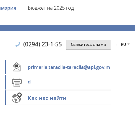
имэрия
Бюджет
на 2025 год
(0294) 23-1-55
Cвяжитесь с нами
RU
primaria.taraclia-taraclia@apl.gov.m
d
Как нас найти