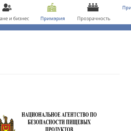
Пр
дане
и бизнес
Примэрия
Прозрачность