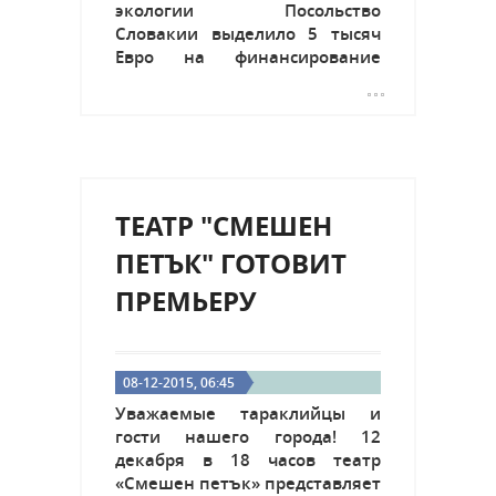
экологии Посольство
Словакии выделило 5 тысяч
Евро на финансирование
данной меры по замене
насоса. По словам посла г-на
Кирнага все хорошие идеи
всегда находят источник
финансирования. Посольство
работает...
ТЕАТР "СМЕШЕН
ПЕТЪК" ГОТОВИТ
ПРЕМЬЕРУ
08-12-2015, 06:45
Уважаемые тараклийцы и
гости нашего города! 12
декабря в 18 часов театр
«Смешен петък» представляет