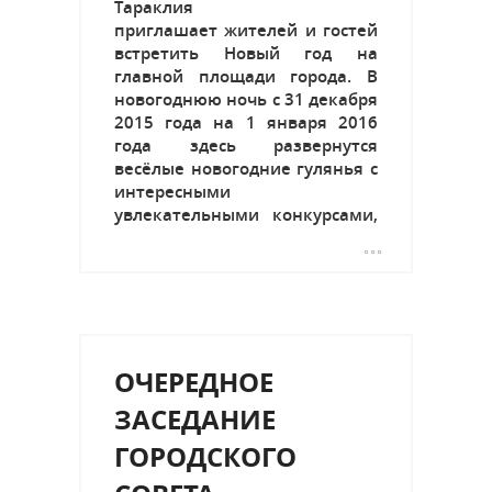
Тараклия
приглашает жителей и гостей
встретить Новый год на
главной площади города. В
новогоднюю ночь с 31 декабря
2015 года на 1 января 2016
года здесь развернутся
весёлые новогодние гулянья с
интересными
увлекательными конкурсами,
танцами и праздничными
сюрпризами. В 23:30 у главной
городской ёлки начнется
музыкально-развлекательная
программа «Новогодняя ночь -
2016» с участием Деда...
ОЧЕРЕДНОЕ
ЗАСЕДАНИЕ
ГОРОДСКОГО