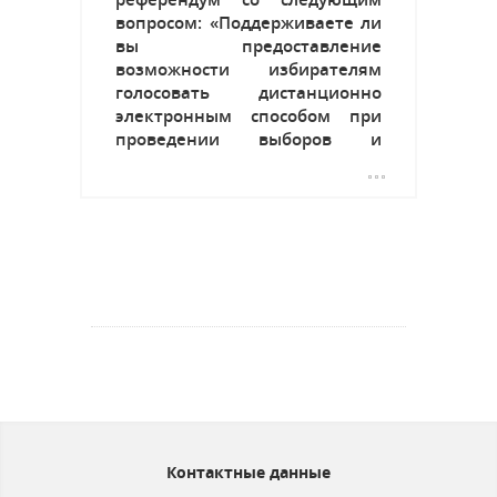
вопросом: «Поддерживаете ли
вы предоставление
возможности избирателям
голосовать дистанционно
электронным способом при
проведении выборов и
референдумов?». Согласно
решению ЦИК Республики
Болгария № 1828-МИ/НР от
04.09.2015 г. в Республике
Молдова будет открыт
избирательный участок в
городе Тараклия. Каждый
болгарский гражданин,...
Контактные данные