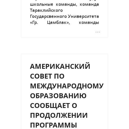
школьные команды, команда
Тараклийского
Государсвенного Университета
«Гр. Цамблак», команды
предприятий и организаций
города, а также все
желающие. В связи с
проведением
легкоатлетических стартов 26
сентября будет частично
АМЕРИКАНСКИЙ
перекрыто движение
автомобильного транспорта
СОВЕТ ПО
по центральной...
МЕЖДУНАРОДНОМУ
ОБРАЗОВАНИЮ
СООБЩАЕТ О
ПРОДОЛЖЕНИИ
ПРОГРАММЫ