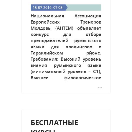
15-07-2016, 07:08
Национальная Ассоциация
Европейских Тренеров
Молдовы (АНТЕМ) объявляет
конкурс для отбора
преподавателей румынского
языка для алолингвов в
Тараклийском рйоне.
Требования: Высокий уровень
знания румынского языка
(минимальный уровень – С1);
Высшее филологическое
образование, специальность –
румынский язык для
алолингвов; Опыт в области
преподавания румынского
языка для алолингвов,
минимум 3 года;
БЕСПЛАТНЫЕ
Максимальная
ответственность,