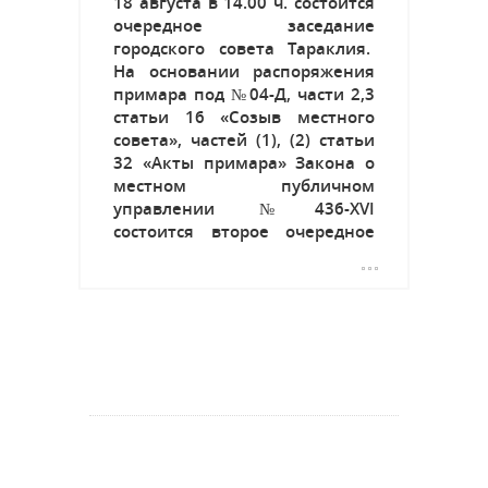
18 августа в 14.00 ч. состоится
очередное заседание
городского совета Тараклия.
На основании распоряжения
примара под №04-Д, части 2,3
статьи 16 «Созыв местного
совета», частей (1), (2) статьи
32 «Акты примара» Закона о
местном публичном
управлении №436-XVI
состоится второе очередное
заседание городского совета.
В повестке дня включены
23 вопроса. Заседание совета
открытое, приглашаются все
желающие. Ознакомится с...