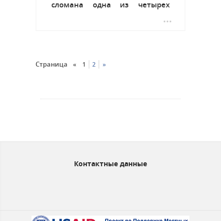
сломана одна из четырех
скамеек. Этой же ночью с
плафонов, которые освещают
парк были выкручены 5 ламп
LED. Ущерб, от данного...
Страница
«
1
2
»
Контактные данные