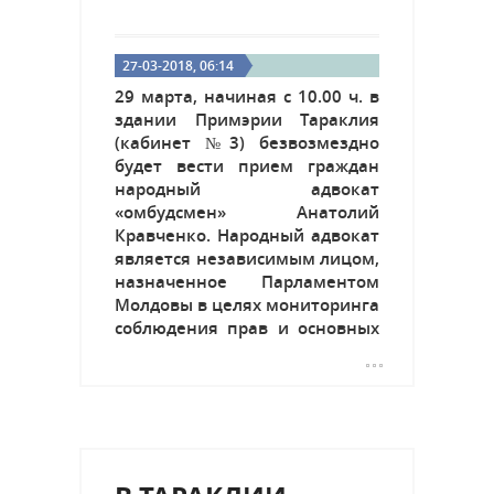
27-03-2018, 06:14
29 марта, начиная с 10.00 ч. в
здании Примэрии Тараклия
(кабинет №3) безвозмездно
будет вести прием граждан
народный адвокат
«омбудсмен» Анатолий
Кравченко. Народный адвокат
является независимым лицом,
назначенное Парламентом
Молдовы в целях мониторинга
соблюдения прав и основных
свобод человека в Республике
Молдова. Он также следит за
тем, чтобы акты, издаваемые
должностными лицами,
государственными
служащими, руководителями...