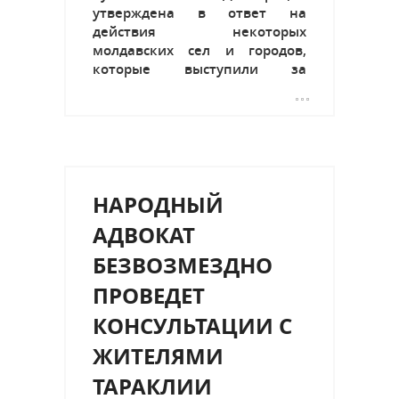
утверждена в ответ на
действия некоторых
молдавских сел и городов,
которые выступили за
объединение с Румынией. В
тексте документа отмечается,
что антиконституционные и
незаконные декларации
направлены на утрату
Республикой Молдова своей
НАРОДНЫЙ
государственности путем ее
слияния с...
АДВОКАТ
БЕЗВОЗМЕЗДНО
ПРОВЕДЕТ
КОНСУЛЬТАЦИИ С
ЖИТЕЛЯМИ
ТАРАКЛИИ