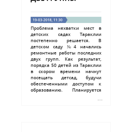
19-03-2018, 11:30
Проблема нехватки мест в
детских садах Тараклии
постепенно решается. В
детском саду №4 начались
ремонтные работы последних
двух групп. Как результат,
порядка 50 детей из Тараклии
в скором времени начнут
посещать детсад, будучи
обеспеченными доступом к
образованию. Планируется
отремонтировать стены,
потолок и пол. Будет заменена
система электроснабжения –
провода, переключатели,
осветительные приборы, а
также трубы,...