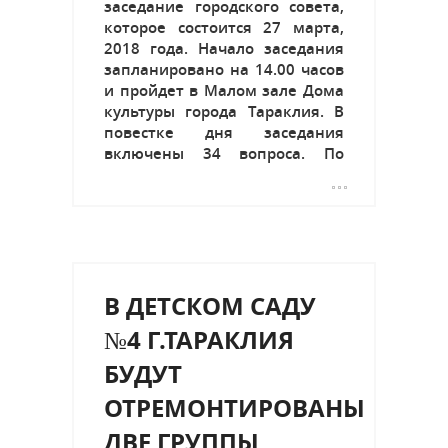
заседание городского совета,
которое состоится 27 марта,
2018 года. Начало заседания
запланировано на 14.00 часов
и пройдет в Малом зале Дома
культуры города Тараклия. В
повестке дня заседания
включены 34 вопроса. По
итогам работы
специализированных
комиссий будут утверждены
проекты решений. Заседание
совета открытое,
приглашаются все желающие.
В ДЕТСКОМ САДУ
График проведения
специализированных...
№4 Г.ТАРАКЛИЯ
БУДУТ
ОТРЕМОНТИРОВАНЫ
ДВЕ ГРУППЫ