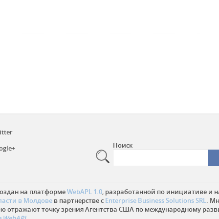
itter
Поиск
ogle+
создан на платформе
WebAPL 1.0
, разработанной по инициативе и н
ласти в Молдове
в партнерстве с
Enterprise Business Solutions SRL
. М
но отражают точку зрения Агентства США по международному разв
 WebAPL.