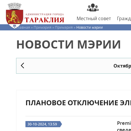
Местный
совет
Граж
Главная »
Примэрия »
Примэрия »
Новости мэрии
НОВОСТИ МЭРИИ
Октябр
ПЛАНОВОЕ ОТКЛЮЧЕНИЕ ЭЛ
Prem
30-10-2024, 13:59
св