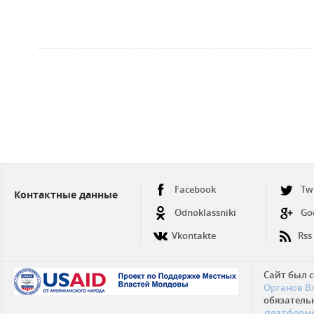
Facebook
Tw
Контактные данные
Odnoklassniki
Go
Vkontakte
Rss
Сайт был 
Органов В
обязатель
платформе