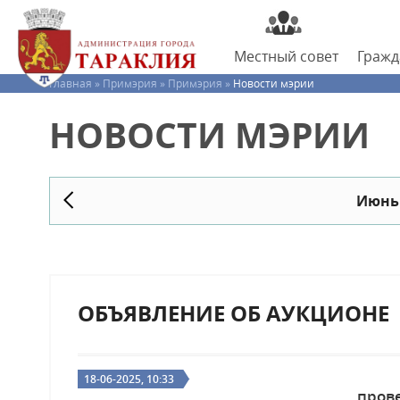
Местный
совет
Граж
Главная »
Примэрия »
Примэрия »
Новости мэрии
НОВОСТИ МЭРИИ
Июнь
ОБЪЯВЛЕНИЕ ОБ АУКЦИОНЕ
При
18-06-2025, 10:33
прове