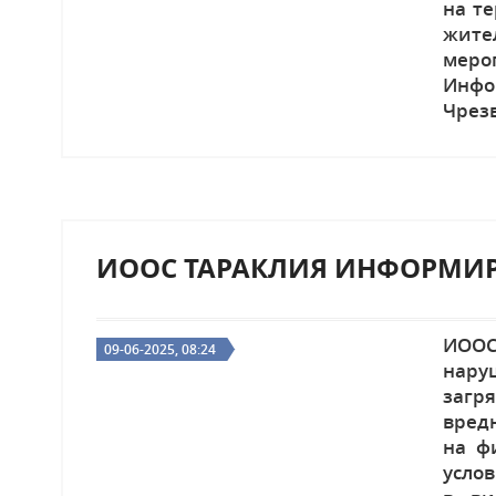
на те
жит
меро
Инф
Чрез
выпо
ИООС ТАРАКЛИЯ ИНФОРМИР
ИООС
09-06-2025, 08:24
нару
загр
вред
на ф
усло