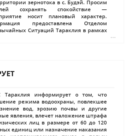
рритории зернотока в с. Будэй. Просим
елей сохранять спокойствие —
приятие носит плановый характер.
ормация предоставлена Отделом
вычайных Ситуаций Тараклия в рамках
лнения Плана мероприятий по...
УЕТ
 Тараклия информирует о том, что
шение режима водоохраны, повлекшее
язнение вод, эрозию почвы и другие
ные явления, влечет наложение штрафа
изических лиц в размере от 60 до 120
вных единиц или назначение наказания