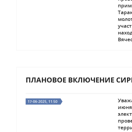
прим
Тарак
моло
учас
нахо
Вячес
ПЛАНОВОЕ ВКЛЮЧЕНИЕ СИРЕН
Уваж
17-06-2025, 11:50
июня
элек
про
терри