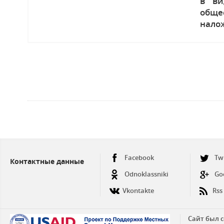
в ви
обще
нало
Facebook
Tw
Контактные данные
Odnoklassniki
Go
Vkontakte
Rss
Сайт был 