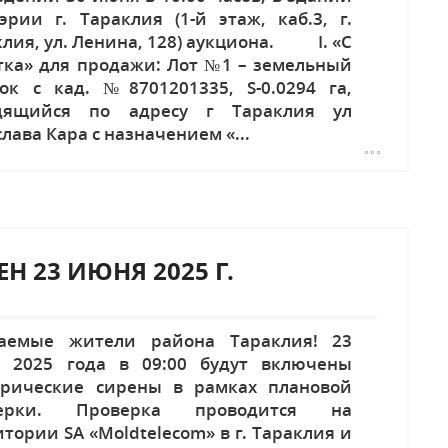
эрии г. Тараклия (1-й этаж, каб.3, г.
лия, ул. Ленина, 128) аукциона. I. «C
тка» для продажи: Лот №1 – земельный
ток с кад. №8701201335, S-0.0294 га,
дящийся по адресу г Тараклия ул
лава Кара с назначением «...
 23 ИЮНЯ 2025 Г.
аемые жители района Тараклия! 23
 2025 года в 09:00 будут включены
трические сирены в рамках плановой
верки. Проверка проводится на
тории SA «Moldtelecom» в г. Тараклия и