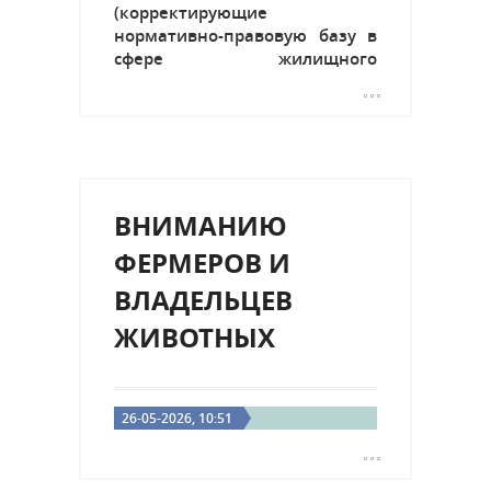
(корректирующие
нормативно-правовую базу в
сфере жилищного
строительства),
опубликованного в
Официальном мониторе №
202-205, ст. 180, которым были
внесены изменения в Закон №
75/2015 о жилищном
ВНИМАНИЮ
строительстве, в том числе
путем дополнения его ст. 55,...
ФЕРМЕРОВ И
ВЛАДЕЛЬЦЕВ
ЖИВОТНЫХ
26-05-2026, 10:51