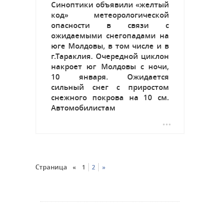
Синоптики объявили «желтый
код» метеорологической
опасности в связи с
ожидаемыми снегопадами на
юге Молдовы, в том числе и в
г.Тараклия. Очередной циклон
накроет юг Молдовы с ночи,
10 января. Ожидается
сильный снег с приростом
снежного покрова на 10 см.
Автомобилистам
рекомендуется соблюдение
скоростного режима,
использовать системы
предупреждающего светового
оповещения. Транспортное
Страница
«
1
2
»
средство должно быть
снабжено специальными...