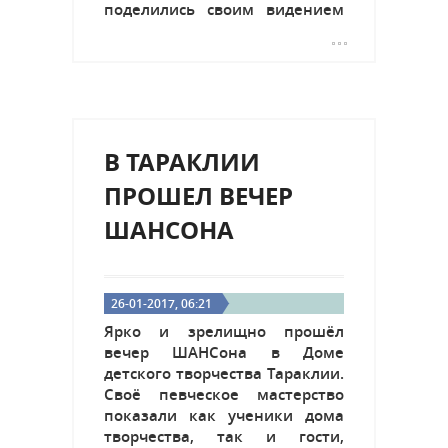
поделились своим видением
объединить усилия и добиться
хороших результатов. В
рамках встречи была
проведена игра "Дебаты", на
которой участники подняли
вопрос миграции молодёжи
В ТАРАКЛИИ
в...
ПРОШЕЛ ВЕЧЕР
ШАНСОНА
26-01-2017, 06:21
Ярко и зрелищно прошёл
вечер ШАНСона в Доме
детского творчества Тараклии.
Своё певческое мастерство
показали как ученики дома
творчества, так и гости,