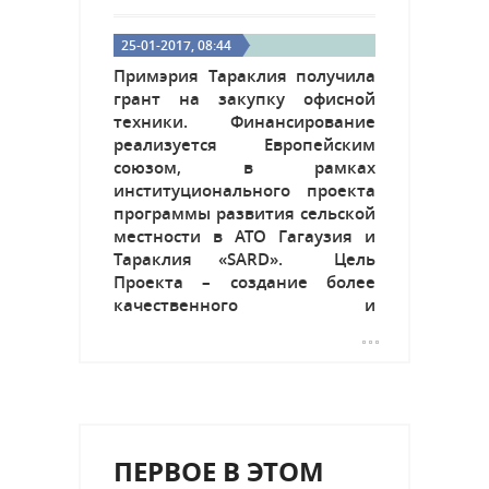
25-01-2017, 08:44
Примэрия Тараклия получила
грант на закупку офисной
техники. Финансирование
реализуется Европейским
союзом, в рамках
институционального проекта
программы развития сельской
местности в АТО Гагаузия и
Тараклия «SARD». Цель
Проекта – создание более
качественного и
эффективного механизма
взаимодействия между
примэрией и
подразделениями, городским
советом, экономическими
агентами и населением. В
ПЕРВОЕ В ЭТОМ
связи с тем, что в примэрии
устарела материально-