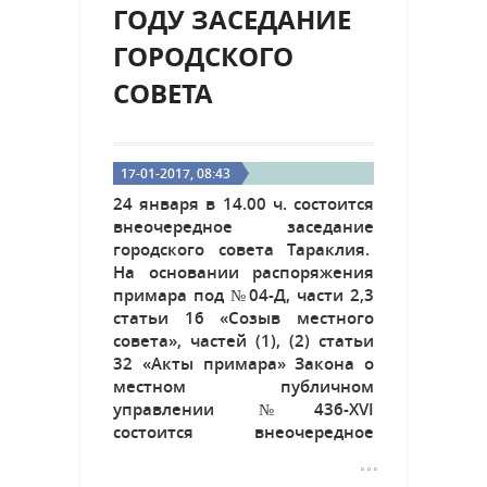
ГОДУ ЗАСЕДАНИЕ
техническая...
ГОРОДСКОГО
СОВЕТА
17-01-2017, 08:43
24 января в 14.00 ч. состоится
внеочередное заседание
городского совета Тараклия.
На основании распоряжения
примара под №04-Д, части 2,3
статьи 16 «Созыв местного
совета», частей (1), (2) статьи
32 «Акты примара» Закона о
местном публичном
управлении №436-XVI
состоится внеочередное
заседание городского совета.
В повестке дня включены