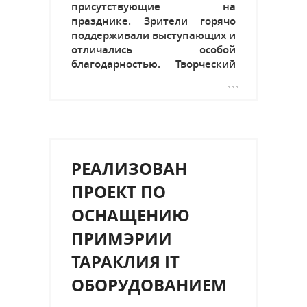
присутствующие на
празднике. Зрители горячо
поддерживали выступающих и
отличались особой
благодарностью. Творческий
коллектив и организаторы в
этот день затронули не только
праздник Татьян, но и день
рождение легендарного
советского поэта, актера и
автора...
РЕАЛИЗОВАН
ПРОЕКТ ПО
ОСНАЩЕНИЮ
ПРИМЭРИИ
ТАРАКЛИЯ IT
ОБОРУДОВАНИЕМ