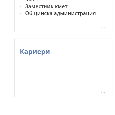
Заместник-кмет
Общинска администрация
Състав на общината
Кариери