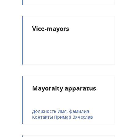
Vice-mayors
Mayoralty apparatus
Должность Имя, фамилия
Контакты Примар Вячеслав
Николаевич Лупов
primaria.taraclia-
taraclia@apl.gov.md prim-