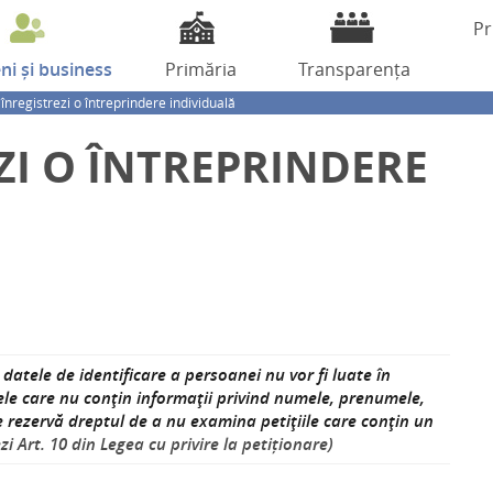
Pr
eni
și business
Primăria
Transparența
nregistrezi o întreprindere individuală
ZI O ÎNTREPRINDERE
datele de identificare a persoanei nu vor fi luate în
ele care nu conţin informaţii privind numele, prenumele,
se rezervă dreptul de a nu examina petiţiile care conţin un
zi Art. 10 din Legea cu privire la petiționare)