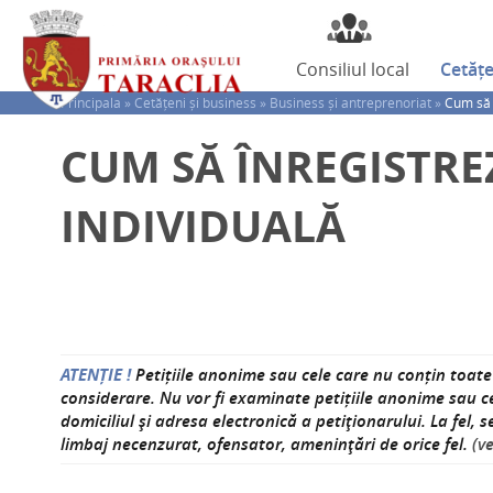
Consiliul
local
Cetăț
Principala »
Cetățeni și business »
Business și antreprenoriat »
Cum să î
CUM SĂ ÎNREGISTRE
INDIVIDUALĂ
ATENȚIE !
Petițiile anonime sau cele care nu conțin toate 
considerare. Nu vor fi examinate petițiile anonime sau c
domiciliul şi adresa electronică a petiţionarului. La fel, 
limbaj necenzurat, ofensator, ameninţări de orice fel.
(ve