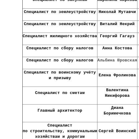
Специалист по землеустройству
Николай Мутавчи
Специалист по землеустройству
Виталий Некрий
Специалист жилищного хозяйства
Георгий Гагауз
Специалист по сбору налогов
Анна Костова
Специалист по сбору налогов
Альбина Юровская
Специалист по воинскому
учёту
Елена Фроликова
и призыву
Валентина
Специалист по сметам
Никифорова
Диана
Главный архитектор
Боримечкова
Специалист
по строительству,
коммунальным
Сергей Воинский
хозяйствам
и дорогам