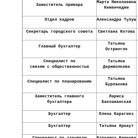
Марта Николаевна
Заместитель примара
Кеменчеджи
Отдел кадров
Александра Тулуш
Секретарь городского совета
Светлана Котова
Татьяна
Главный бухгалтер
Остриогло
Специалист по
Татьяна
связям
с общественностью
Дериволкова
Татьяна
Специалист по планированию
Бурлакова
Заместитель
главного
Лариса
бухгалтера
Баклажанская
Бухгалтер
Елена Карагиоз
Бухгалтер
Татьяна Арнаут
Специалист по закупкам
Каролина Киркова