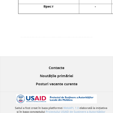
Юрист
-
Contacte
Noutățile primăriei
Posturi vacante curente
Saitul a fost creat în baza platformei
WebAPL 1.0
elaborată la inițiativa
și în baza conceptului
Proiectului USAID de Susținere a Autorităților