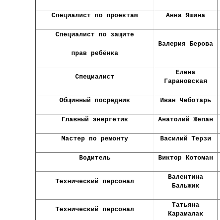
Специалист по проектам
Анна Яшина
Специалист по защите
Валерия Берова
прав
ребёнка
Елена
Специалист
Гарановская
Общинный посредник
Иван Чеботарь
Главный энергетик
Анатолий Жепан
Мастер по ремонту
Василий Терзи
Водитель
Виктор Котоман
Валентина
Технический персонал
Бальжик
Татьяна
Технический персонал
Карамалак