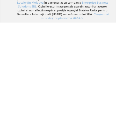
Locale din Moldova
în parteneriat cu compania
Enterprise Business
Solutions SRL
. Opiniile exprimate pe sait aparțin autorilor acestor
opinii și nu reflectă neapărat poziția Agenţiei Statelor Unite pentru
Dezvoltare Internaţională (USAID) sau a Guvernului SUA.
Citește mai
mult despre platforma WebAPL.